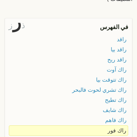
ر
ذ
ز
في الفهرس
راقد
راقد بيا
راقد ريح
راك آوت
راك تتوقت بيا
راك تشري لحوت فالبحر
راك تطيح
راك شايف
راك فاهم
راك فور