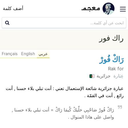
أضف كلمة
راك فور
عربي
English
Français
رَاكْ فُورْ
Rak for
عِبَارة
جزائرية
عبارة جزائرية شائعة الإستعمال تعني : أنت تبلي بلاء حسنا , أنت
رائع , أنت في القمّة .
رَاكْ فُورْ صَاحْبِي خلِّيكْ كْيمَا رَاكْ = أنت تبلي بلاء حسنا ,
واصل على هاذا المنوال .