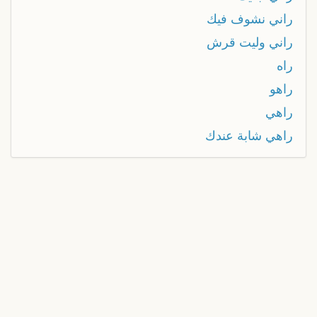
راني نشوف فيك
راني وليت قرش
راه
راهو
راهي
راهي شابة عندك