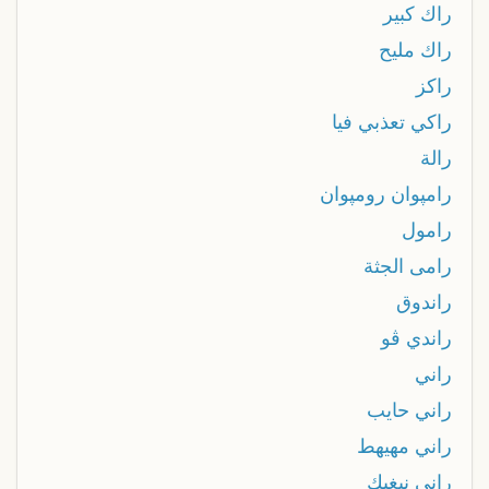
راك كبير
راك مليح
راكز
راكي تعذبي فيا
رالة
رامپوان رومپوان
رامول
رامى الجثة
راندوق
راندي ڤو
راني
راني حايب
راني مهيهط
راني نبغيك