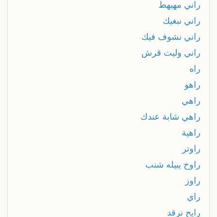
راني مهيهط
راني نبغيك
راني نشوف فيك
راني وليت قرش
راه
راهو
راهي
راهي شابة عندك
راهية
راوتر
راوخ يبيله شنب
راوز
راي
رايح نرقد