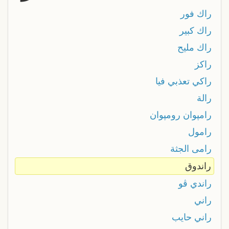
راك فور
راك كبير
راك مليح
راكز
راكي تعذبي فيا
رالة
رامپوان رومپوان
رامول
رامى الجثة
راندوق
راندي ڤو
راني
راني حايب