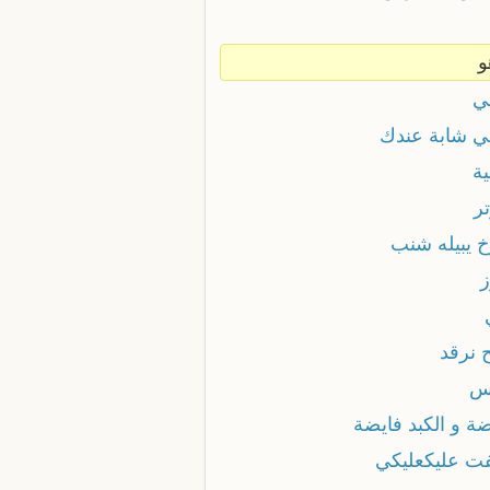
و
ي
ي شابة عندك
ية
ر
خ يبيله شنب
ز
 نرقد
س
ضة و الكبد فايضة
فت عليكعليكي