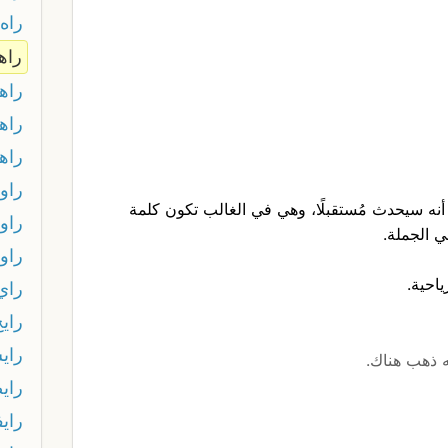
راه
راه
راه
راه
راه
راوت
 أنه سيحدث مُستقبلًا، وهي في الغالب تكون كلمة
راو
ي الجملة.
راو
احية.
راي
رايح
راي
 ذهب هناك.
راي
راي