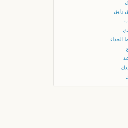
ق
ق رايق
ب
دي
 الحذاء
عة
يعك