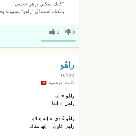
"كانك سكتي راهو حجيتي".
يمكنك استبدال "راهو" بسهولة بح
2
0
راهٌو
rahoo
كلمة
تونسية
راهُو = إنه
راهِي = إنها
راهُو غَادِي = إنه هناك
راهِي غَادِي = إنها هناك