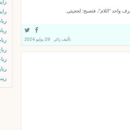
راي
رف واحد "اللام"، فتصبح: لحجيتي.
راي
ربا
ربا
تأليف
زائر
29 يوليو 2024
رباط
رباع
ربا
ربا
ربت