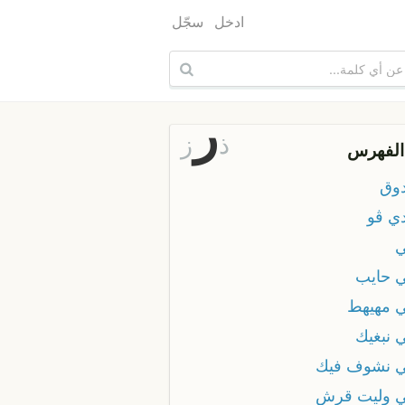
ادخل
سجّل
ر
ذ
ز
الفهرس
دوق
دي ڤو
ي
ي حايب
ي مهيهط
ي نبغيك
ي نشوف فيك
ي وليت قرش