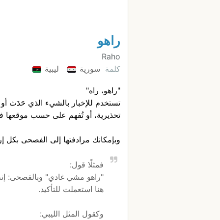
راهو
Raho
كلمة
سورية
ليبية
"راهو، راه"
تستخدم للإخبار بالشيء الذي حَدَث أو
تحذيرية، أو تُفهم على حسب موقعها ف
وبإمكانك مرادفتها إلى الفصحى بكل إري
فمثلًا قول:
"راهو مشي غادي" وبالفصحى: إنه
هنا استعملت للتأكيد.
وكقول المثل الليبي: