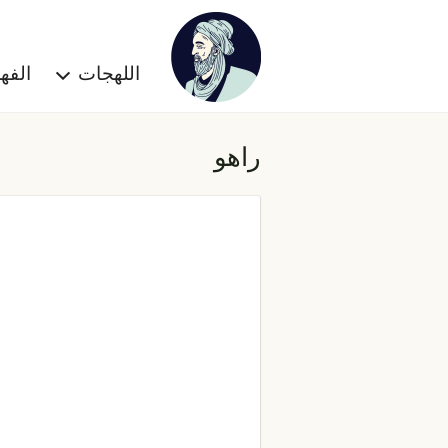
اللهجات
الف
راهو