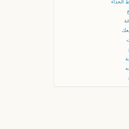
 الحذاء
عة
يعك
ة
ه