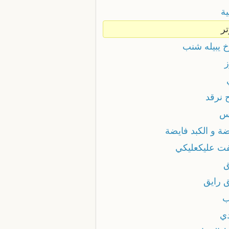
ية
تر
خ يبيله شنب
ز
 نرقد
س
ضة و الكبد فايضة
فت عليكعليكي
ق
ق رايق
ب
دي