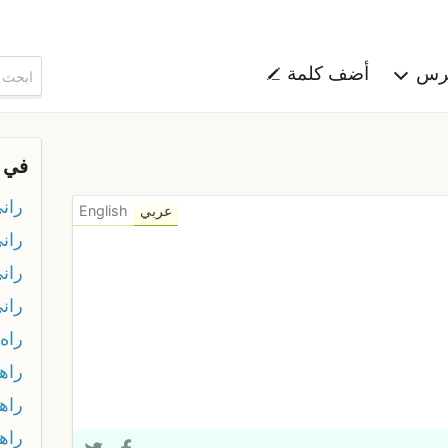
هرس
أضف كلمة
في 
ران
عربي
English
ران
ران
ران
راه
راه
راه
راه