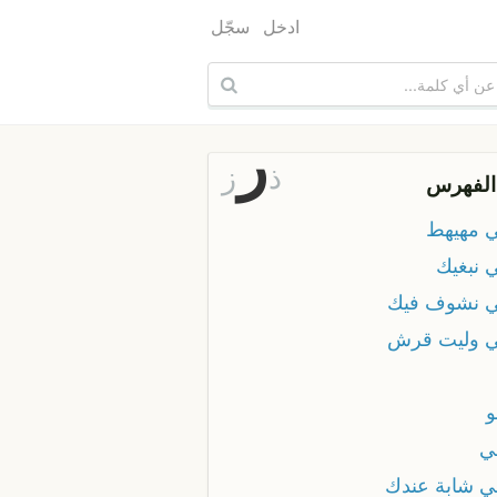
ادخل
سجّل
ر
ذ
ز
الفهرس
ي مهيهط
ي نبغيك
ي نشوف فيك
ي وليت قرش
و
ي
ي شابة عندك