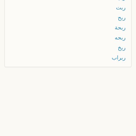
ربت
ربح
ربحة
ربحه
ربخ
ربراب