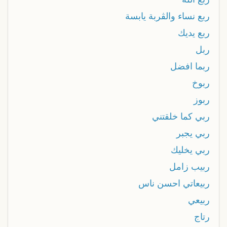
ربع نساء والڨربة يابسة
ربع يديك
ربل
ربما افضل
ربوخ
ربوز
ربي كما خلقتني
ربي يجبر
ربي يخليك
ربيب زامل
ربيعاتي احسن ناس
ربيعي
رتاج