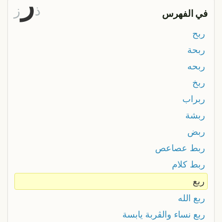
ر
ذ
ز
في الفهرس
ربح
ربحة
ربحه
ربخ
ربراب
ربشة
ربض
ربط عصاعص
ربط كلام
ربع
ربع الله
ربع نساء والڨربة يابسة