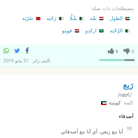
مصطلحات ذات صلة:
الظول
بَفّة
شْلَّا
رَحْبَه
صْرْبَة
الرَّحْبَه
اركدو
قويتو
8
3
تأليف
زائر
21 مايو 2015
رَبع
‏ /rabʕ/
كلمة
كويتية
أصدقاء
أنا مع ربعي. أي أنا مع أصدقائي