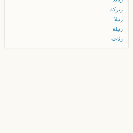
رتركة
رتيلا
رتيلة
رثاعة