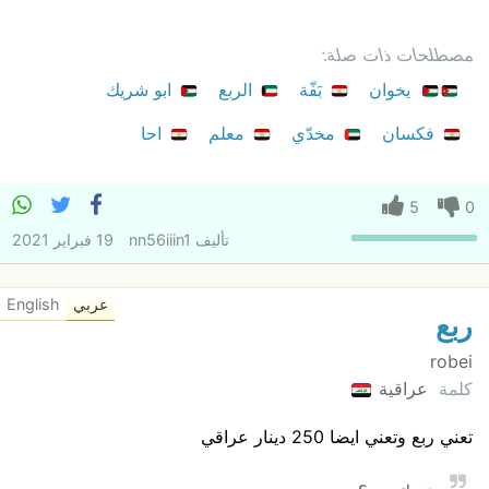
مصطلحات ذات صلة:
يخوان
بَفّة
الربع
ابو شريك
فكسان
مخدّي
معلم
احا
5
0
تأليف
nn56iiin1
19 فبراير 2021
عربي
English
ربع
robei
كلمة
عراقية
تعني ربع وتعني ايضا 250 دينار عراقي