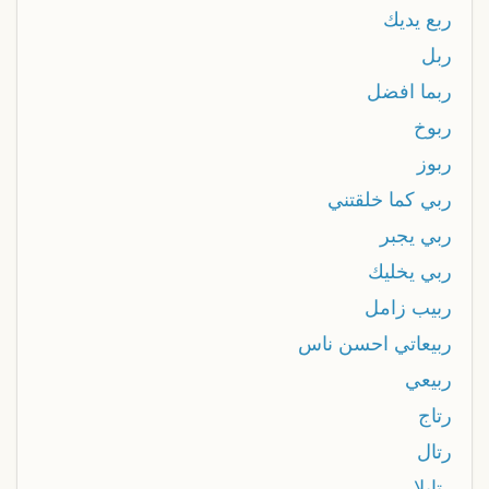
ربع يديك
ربل
ربما افضل
ربوخ
ربوز
ربي كما خلقتني
ربي يجبر
ربي يخليك
ربيب زامل
ربيعاتي احسن ناس
ربيعي
رتاج
رتال
رتايلا