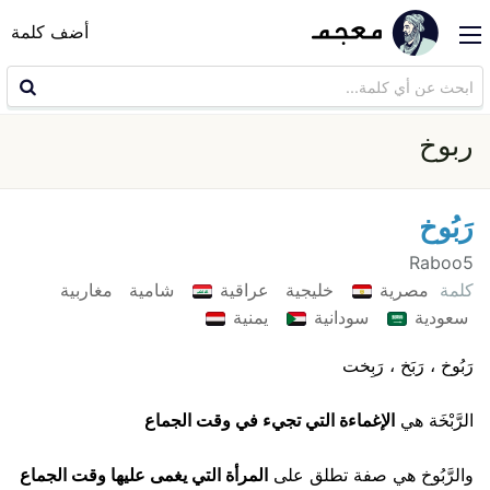
أضف كلمة
ربوخ
رَبُوخ
Raboo5
كلمة
مصرية
خليجية
عراقية
شامية
مغاربية
سعودية
سودانية
يمنية
رَبُوخ ، رَبَخ ، رَبِخت
الرَّبْخَة هي
الإغماءة التي تجيء في وقت الجماع
والرَّبُوخ هي صفة تطلق على
المرأة التي يغمى عليها وقت الجماع