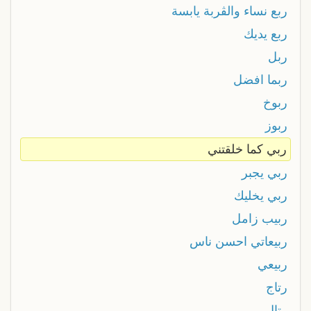
ربع نساء والڨربة يابسة
ربع يديك
ربل
ربما افضل
ربوخ
ربوز
ربي كما خلقتني
ربي يجبر
ربي يخليك
ربيب زامل
ربيعاتي احسن ناس
ربيعي
رتاج
رتال