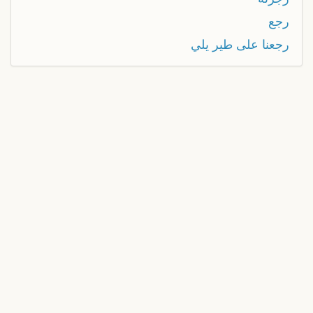
رجع
رجعنا على طير يلي