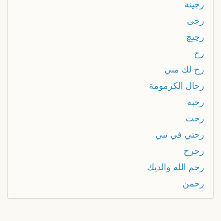
رجينة
رجی
رچيچ
رح
رح لك مني
رحال الكرمومة
رحبه
رحت
رحتي في تبي
رحرح
رحم الله والديك
رحمن