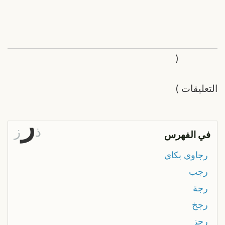
(
التعليقات
)
ر
ذ
ز
في الفهرس
رجاوي بكاي
رجب
رجة
رجخ
رجز