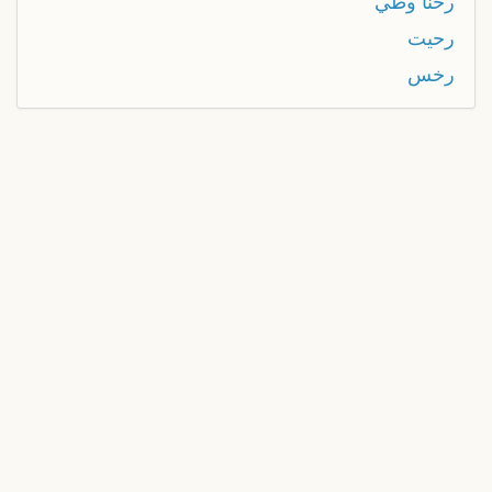
رحنا وطي
رحيت
رخس