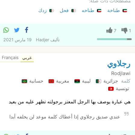
مصطلحات ذات صلة:
طناخة
طناخه
فحل
زدك
7
1
تأليف
Hadjer
19 مارس 2021
عربي
Français
رجلاوي
Rodjlawi
كلمة
جزائرية
ليبية
مغربية
حسانية
تونسية
هي عبارة يوصف بها الرجل المعتز برجولته تظهر عليه من بعيد
عندي صديق رجلاوي إذا أعطاك كلمة موعد لن يخلفه أبدا