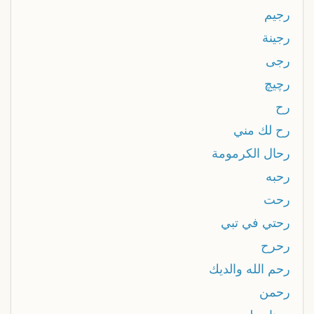
رجيم
رجينة
رجی
رچيچ
رح
رح لك مني
رحال الكرمومة
رحبه
رحت
رحتي في تبي
رحرح
رحم الله والديك
رحمن