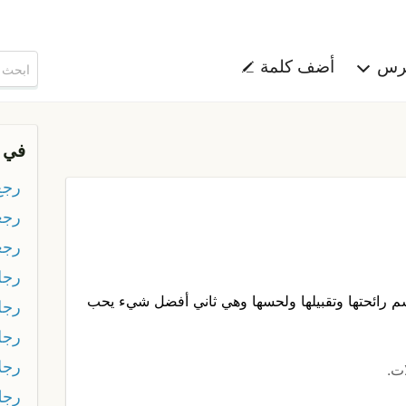
هرس
أضف كلمة
في 
رجع
رجع
رجع
رجل
شم رائحتها وتقبيلها ولحسها وهي ثاني أفضل شيء يحب
رجل
رجل
رجل
ت.
رجل