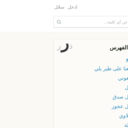
ادخل
سجّل
ر
ذ
ز
الفهرس
نا على طير يلي
وني
 صدق
 عجوز
اوي
ة