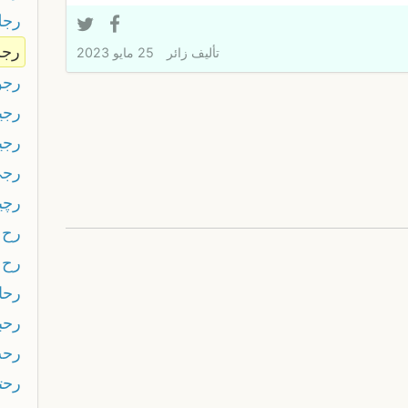
رجل
رجل
تأليف
زائر
25 مايو 2023
رجو
رجي
رجي
رجی
رچي
رح
رح 
رحا
رحب
رح
رحت