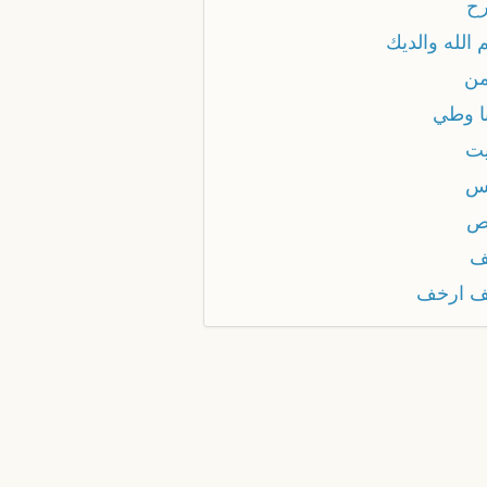
ح
الله والديك
ن
ا وطي
ت
س
ص
ف
 ارخف