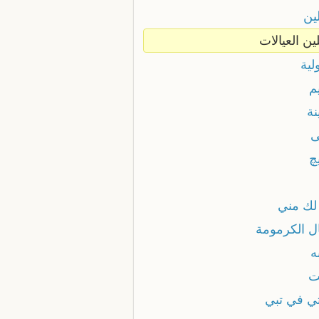
ين
ين العيالات
لية
م
نة
چ
لك مني
ل الكرمومة
ه
ت
ي في تبي