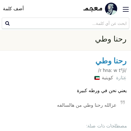
أضف كلمة
رحنا وطي
رحنا وطي
/r ħna: w tˤji/
عِبَارة
كويتية
يعني نحن في ورطه كبيرة
عزالله رحنا وطي من هالسالفه
مصطلحات ذات صلة: