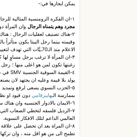
يمكن ايجازها في:-
١-ان الفكره الرومنسية المثالية للرجال بان
مجرد وهم يتمناه الرجال
وان المرأة دو
٢-هناك تصنيف لعقليات الرجال : هناك
وقيمته بينما رجل البيتا يكون متأثراً ب
الاعلام منذ الـ70ـيَّات التي تهدف لتغيير
رغبتها تكون لمن هو اعلى منها ؛ رجل ي
٤-القيمة السوقية الجنسية SMV في
س
يولد بلا قيمة وعليه ان يجتهد لان يصنعه
٥-الحزب النسوي يسعى لرفع وتمديد مد
بممارسة الـ
هايبرقامي
دون قيود او نظا
٦-الايمان بالادوار الجنسيه وان هناك سمات رجولية وسمات انثويه.
٧-الردبل فلسفه لتخطي الصعاب التي كون
العالمي الداعم لتلك الافكار النسوية.
٨-ان المراة بعد ان تحصل على علاقة مع رجل الفا اعلى منها (اشبعها
تطمح الى من هو اقل منه ، وان تركها ه