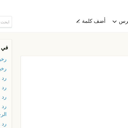
هرس
أضف كلمة
في 
رخ
رخي
رد ا
رد ا
رد ب
رد 
الر
رد 