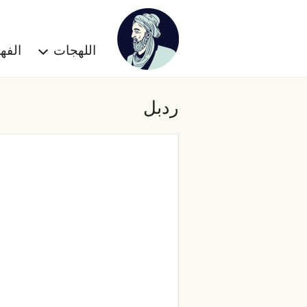
اللهجات
الف
ردبل