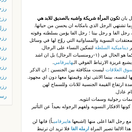
رزح
رزع
تكون المرأة شريكة واشبه بالصديق للابد هي
ما تشتهي الرجل الذي بامكانه ان يحسن من حياتها.
رزل
 رجل الفا و رجل بيتا ؛ رجل الفا يؤمن بسلطته وقوته
رزم
المعتقدات النسوية والمساواتية التي روِّج لها في وسائل
رزم
ديناميكية السلطة
لتمكين النساء على الرجال.
٣-ان المرأة لا ترغب برجل مساوٍ لها كما هو الحال في (١-رومنسيات الرجال) بل ان اشد
رزن
شبع غريزة الارتباط الفوقي الـ
هايبرقامي
.
رزي
وق العلاقات
ليست متكافئة بين الجنسين ؛ ان الذكر
رزي
ا لنفسه، بينما الانثى تولد وقيمتها معها دون اي مجهود.
ة ارتفاع القيمة الجنسية للاناث وللسماح لهن
رزي
م عادل.
رسا
ها الافكار النسويه ولفهم الرجوله بعيداً عن التأثير
هايبرقامي
ـاً) فانها لن
ذا الالفا تصير المراة
ارمله الفا
فلا تريد ان ترتبط