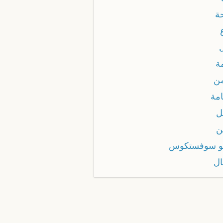
ة
ة
ن
امة
ل
ن
و سوفستكوس
ل