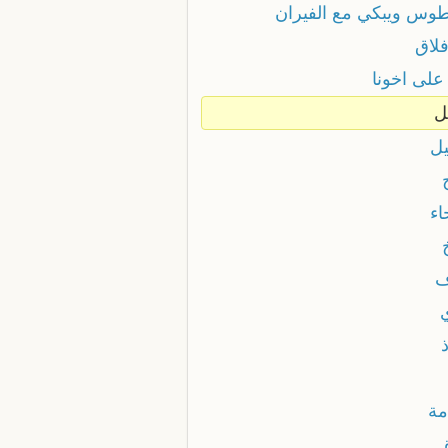
طوس ويبكي مع الفيران
فلاق
على اخونا
ل
يل
اء
ف
مة