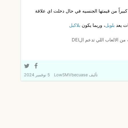
ات يعد
بلوبل
، وربما يكون
بلاكبل
ن الالعاب اللي تدعم الDEI
تأليف
LowSMVbecuase
5 نوفمبر 2024