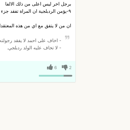
برجل اخر ليس اعلى من ذلك الالفا
٩-يؤمن الردبلجية ان المراة تفقد جزء كبيراً من قيمتها الجنسيه في حال دخلت اي علاقة
ان من لا يتفق مع اي من هذه المعتقد
- اخاف على احمد لا يفقد رجولته م
- لا تخاف عليه الولد ردبلجي.
6
2