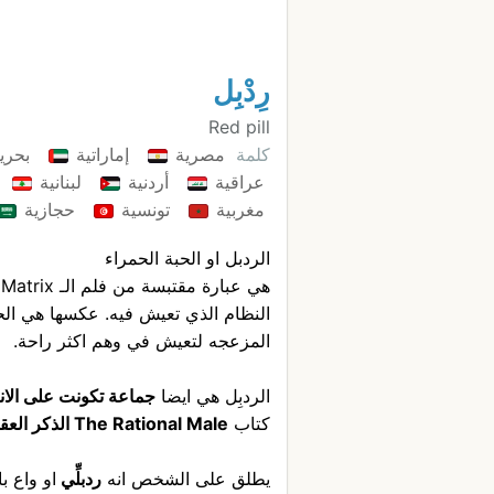
رِدْبِل
Red pill
كلمة
مصرية
إماراتية
بحري
عراقية
أردنية
لبنانية
مغربية
تونسية
حجازية
الردبل او الحبة الحمراء
ه
النظام الذي تعيش فيه. عكسها هي الحبة
المزعجه لتعيش في وهم اكثر راحة.
الردبِل هي ايضا
جماعة تكونت على الان
كتاب
The Rational Male الذكر العقلاني
يطلق على الشخص انه
ردبلِّي
او واع ب