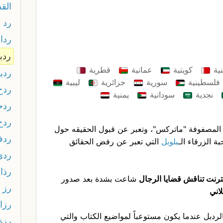
الق
رد 
ردا 
ردب
نية
كويتية
عمانية
قطرية
ردب
فلسطينية
سورية
جزائرية
ليبية
ردح
نجدية
سودانية
يمنية
ردح
ردخ
ي عبارة مقتبسة من فلم الـ Matrix المصفوفة "ماتركس"، وتعبر عن قبول الحقيقه حول
رد
 الزرقاء الـ
بلوبل
التي تعبر عن رفض الحقائق
ردي
رذاذ
ترنت تناقش قضايا الرجال
شاعت بشدة بعد صدور
رز
رزا
الردبل عندما يكون مستوعباً لمواضيع الكتاب والتي
رزة