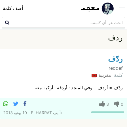
أضف كلمة
ردف
ردّف
reddef
كلمة
مغربية
ردّف = أردف .. وفي المنجد : أردفه : أركبه معه
3
0
تأليف
ELHARRAT
10 يونيو 2013