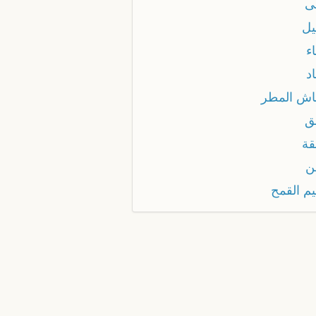
ى
ل
ء
د
ش المطر
ق
ة
ن
م القمح