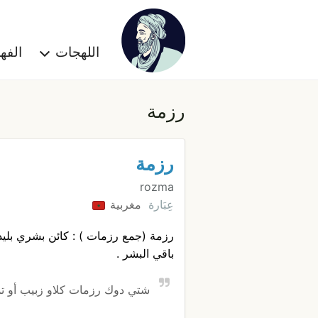
اللهجات
الف
رزمة
رزمة
rozma
عِبَارة
مغربية
رزمة (جمع رزمات ) : كائن بشري بليد
باقي البشر .
شتي دوك رزمات كلاو زبيب أو تم