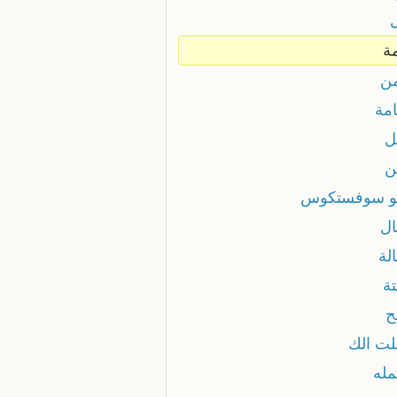
ة
ن
امة
ل
ن
و سوفستكوس
ل
لة
ة
ح
ت الك
له