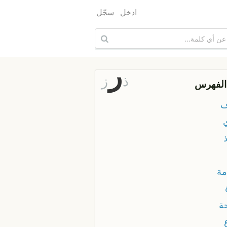
ادخل
سجّل
ر
ذ
ز
الفهرس
ف
مة
ة