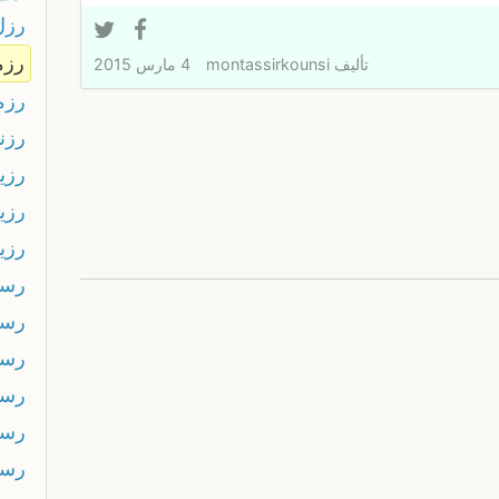
رزل
رزم
تأليف
montassirkounsi
4 مارس 2015
رزم
رزن
رزي
رزي
رزي
رسا
رسا
رست
رس
رسل
رسم