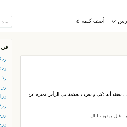
هرس
أضف كلمة
في 
رد
ردي
رذاذ
رز
 ، يعتقد أنه ذكي و يعرف بعلامة في الرأس تميزه عن
رزا
رزة
رزح
ر قبل ميدوزو لباك
رزع