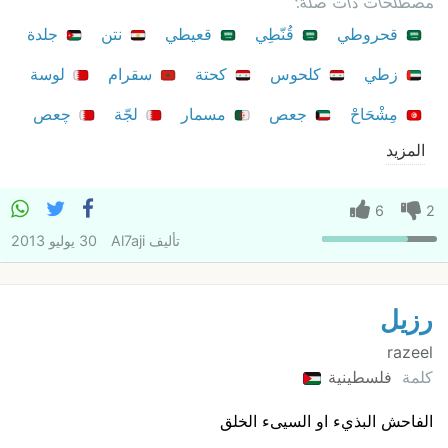
مصطلحات ذات صلة:
قحروطي
قُنّطِي
قعيطي
نتن
جلدة
زطي
كلحوس
كحتة
سقرام
لوسة
مِشْحَاحْ
جعص
مسمار
لجّة
چعص
المزيد
6
2
تأليف
Al7aji
30 يوليو 2013
رزيل
razeel
كلمة
فلسطينية
الفاحش البذيء او السيىء الخلق