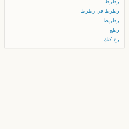
رطرط
رطرط في رطرط
رطريط
رطع
رع كنك