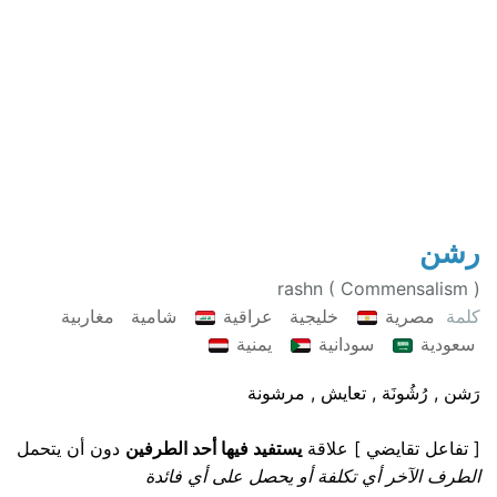
رشن
rashn ( Commensalism )
كلمة
مصرية
خليجية
عراقية
شامية
مغاربية
سعودية
سودانية
يمنية
رَشن , رُشُونَة , تعايش , مرشونة
[ تفاعل تقايضي ] علاقة
يستفيد فيها أحد الطرفين
دون أن يتحمل
الطرف الآخر أي تكلفة أو يحصل على أي فائدة