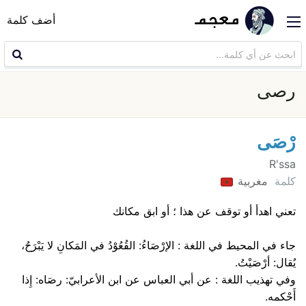
أضف كلمة
رصى
رْصَى
R'ssa
كلمة
مغربية
تعني اهدأ أو توقف عن هذا ؛ أو ابق مكانك
جاء في المحيط في اللغة : الإرْصَاءُ: القُعُوْدُ في المَكانِ لا يَبْرَحُ،
يُقال: أرْصَيْتُ.
وفي تهذيب اللغة : عن أبي العباس عن ابن الأعرابيّ: رصَاه: إِذا
أَحْكمه.