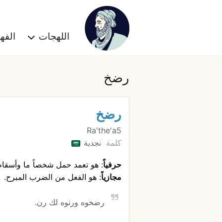
اللهجات
الف
رضخ
رضخ
Ra'the'a5
كلمة
نجدية
حرفياً
: هو تعمد حمل شخصاً ما وأسقاط
مجازياً
: هو الفعل من الضرب المبرح.
رضخوه ورنوه لك رن.