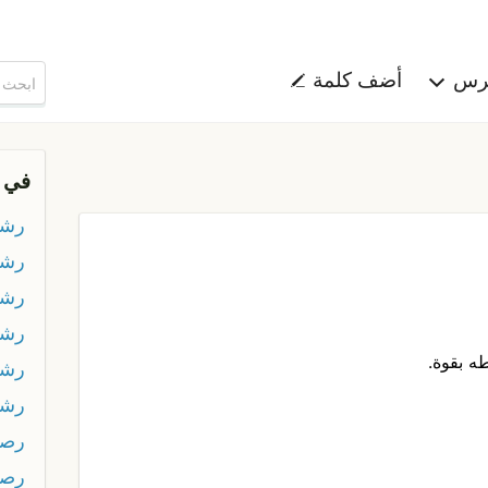
هرس
أضف كلمة
في 
رشا
رشا
رش
رشق
ه بقوة.
رش
رشي
رصة
رص