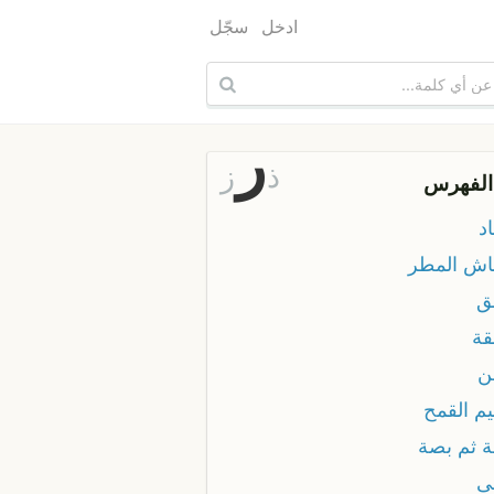
ادخل
سجّل
ر
ذ
ز
الفهرس
د
ش المطر
ق
ة
ن
م القمح
 ثم بصة
ى