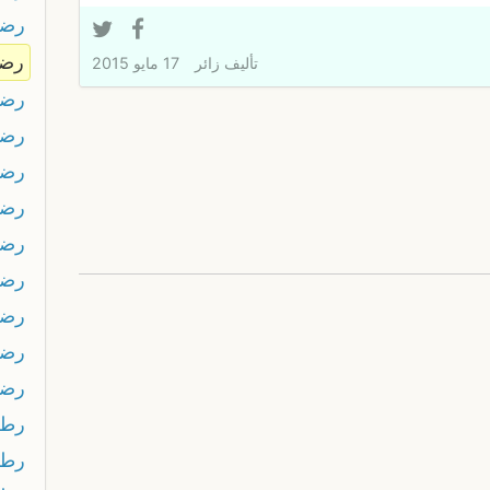
رضا
رض
تأليف
زائر
17 مايو 2015
رضم
رضه
رضو
رضو
رض
رضى
رضي
رضين
رضين
رط
رط