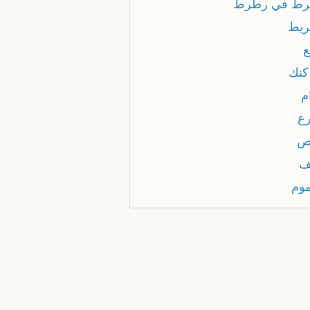
ط في رطرط
يط
كنك
م
ع
ص
ف
وم