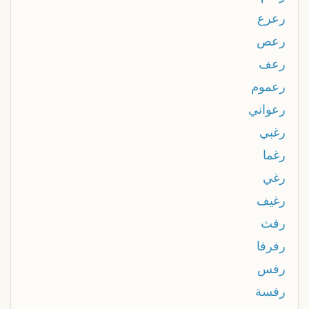
رعرع
رعص
رعف
رعموم
رعواني
رغبي
رغما
رغي
رغيف
رفث
رفرفا
رفس
رفسة