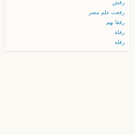
رفش
رفعت علم مصر
رفقا بهم
رفلة
رفله