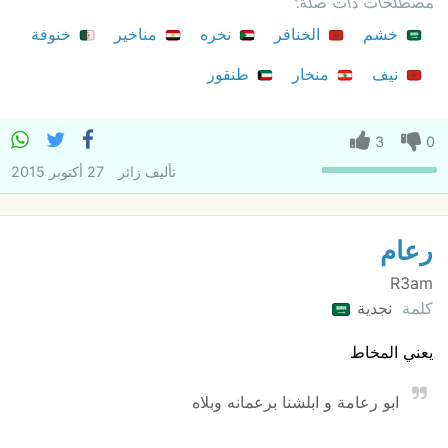
مصطلحات ذات صلة:
خشم
الخنافر
نخره
مناخير
خنوفة
نيف
منخار
طنقور
3
0
تأليف
زائر
27 أكتوبر 2015
رعام
R3am
كلمة
نجدية
يعني المخاط
ابو رعامة و ابلشنا برعمانه وبلاه