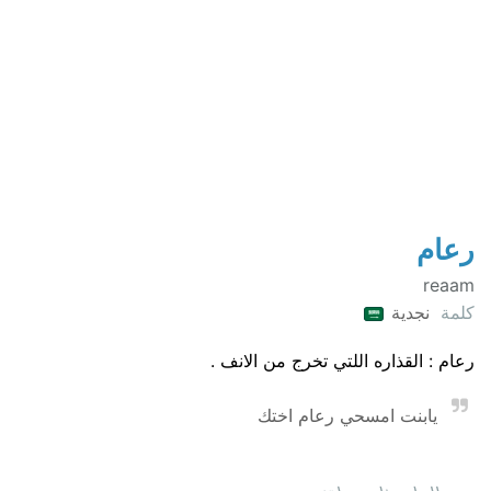
رعام
reaam
كلمة
نجدية
رعام : القذاره اللتي تخرج من الانف .
يابنت امسحي رعام اختك