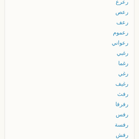
رعرع
رعص
رعف
رعموم
رعواني
رغبي
رغما
رغي
رغيف
رفث
رفرفا
رفس
رفسة
رفش