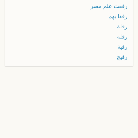
رفعت علم مصر
رفقا بهم
رفلة
رفله
رفية
رفيج