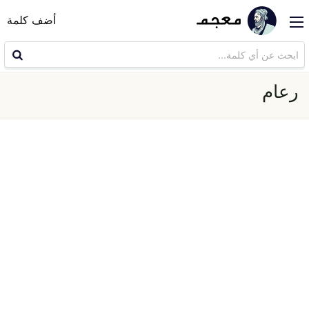
أضف كلمة
رعام