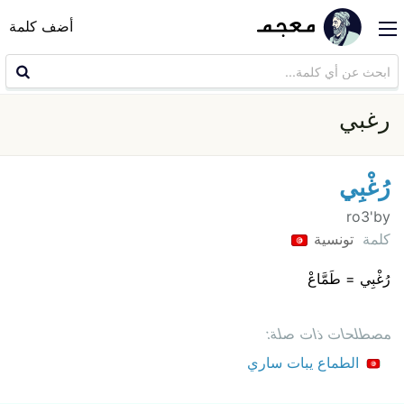
أضف كلمة
رغبي
رُغْبِي
ro3'by
كلمة
تونسية
رُغْبِي = طَمَّاعْ
مصطلحات ذات صلة:
الطماع يبات ساري