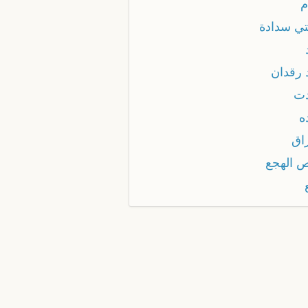
م
تي سدادة
 رقدان
ت
ه
اق
 الهجع