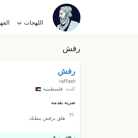
اللهجات
الف
رفش
رفش
raffash
كلمة
فلسطينية
ضربه بقدمه
هلق برفش ببطنك