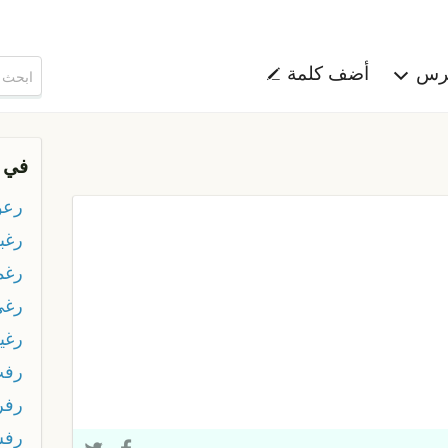
هرس
أضف كلمة
في 
رعو
رغب
رغم
رغي
رغي
رف
رفر
رف