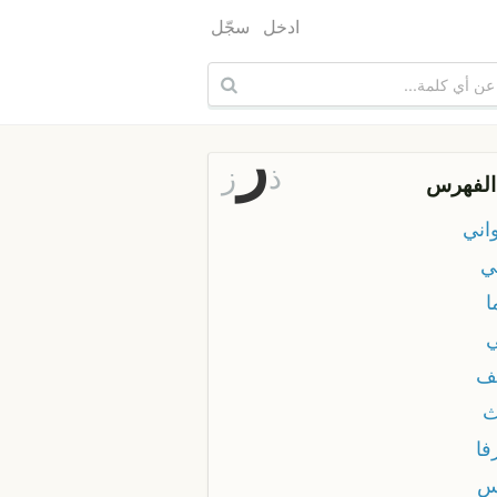
ادخل
سجّل
ر
ذ
ز
الفهرس
اني
ي
ا
ف
ث
فا
س