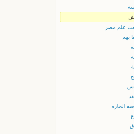
ة
ش
ت علم مصر
 بهم
ة
ه
ة
ج
س
فد
صه الحاره
ع
ق