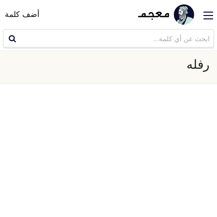
أضف كلمة
رفله