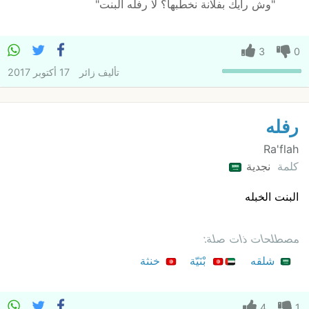
"وش رايك بفلانة نخطبها؟ لا رفله البنت"
3
0
تأليف
زائر
17 أكتوبر 2017
رفله
Ra'flah
كلمة
نجدية
البنت الخبله
مصطلحات ذات صلة:
شلقه
بْنَيّة
خنثة
4
1