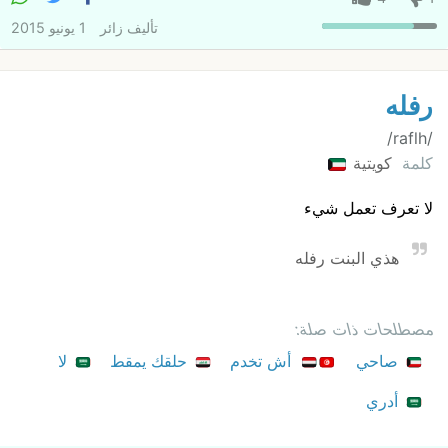
تأليف
زائر
1 يونيو 2015
رفله
/raflh/
كلمة
كويتية
لا تعرف تعمل شيء
هذي البنت رفله
مصطلحات ذات صلة:
صاحي
أش تخدم
حلقك يمقط
لا
أدري