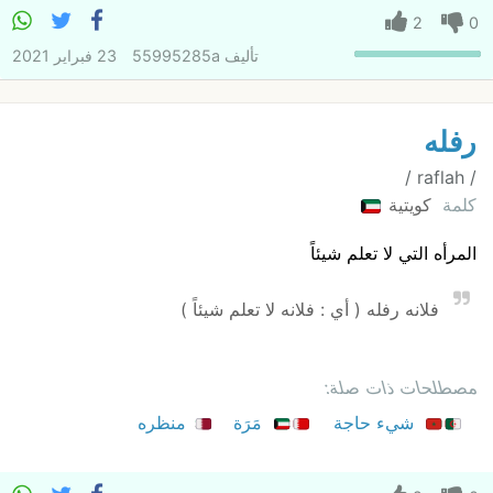
2
0
تأليف
55995285a
23 فبراير 2021
رفله
‏/ raflah /
كلمة
كويتية
المرأه التي لا تعلم شيئاً
فلانه رفله ( أي : فلانه لا تعلم شيئاً )
مصطلحات ذات صلة:
شيء حاجة
مَرَة
منظره