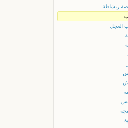
ضة رتشاظة
ب
 العجل
ة
ه
س
ش
ه
لس
جه
ة