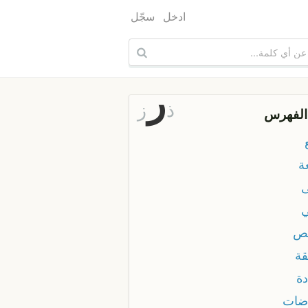
ادخل
سجّل
ر
ذ
ز
الفهرس
ة
ص
قة
دة
ضات