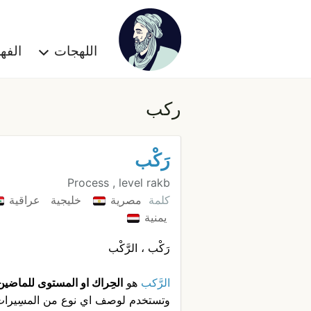
اللهجات
الف
ركب
رَكْب
Process , level rakb
كلمة
مصرية
خليجية
عراقية
يمنية
رَكْب ، الرَّكْب
الرَّكب
هو
الحِراك او المستوى للماضين 
وتستخدم لوصف اي نوع من المسِيرات (