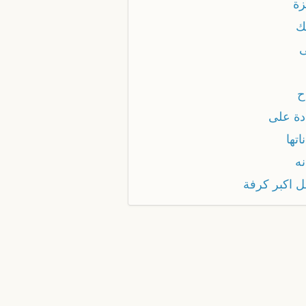
زة
ك
ح
دة على
اتها
نه
ل اكبر كرفة