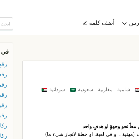
هرس
أضف كلمة
في 
رقع
رقع
رقى
شامية
مغاربية
سعودية
سودانية
رقي
رقي
رقي
ركا
معاً نحو وجهةٍ او هدفٍ واحد
مهنية ، او في لعبة، او خطة لانجاز شيء ما)
ركا