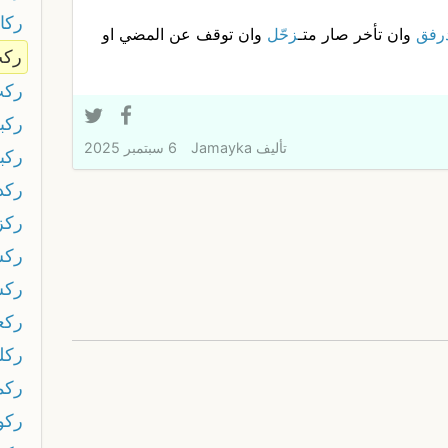
ركا
رفق
وان تأخر صار متـ
زحّل
وان توقف عن المضي او
رك
ركب
ركب
تأليف
Jamayka
6 سبتمبر 2025
ركب
ركد
ركز
رك
رك
ركع
رك
ركم
ركو