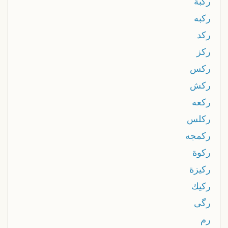
ركبة
ركبه
ركد
ركز
ركس
ركش
ركعه
ركلس
ركمجه
ركوة
ركيزة
ركيك
رگی
رم