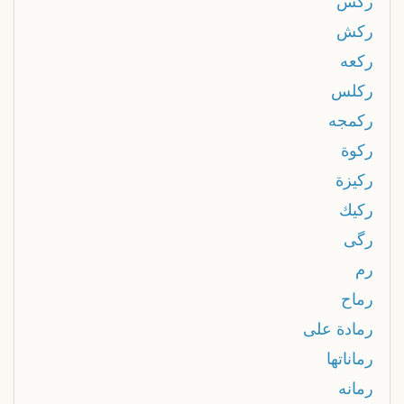
ركس
ركش
ركعه
ركلس
ركمجه
ركوة
ركيزة
ركيك
رگی
رم
رماح
رمادة على
رماناتها
رمانه