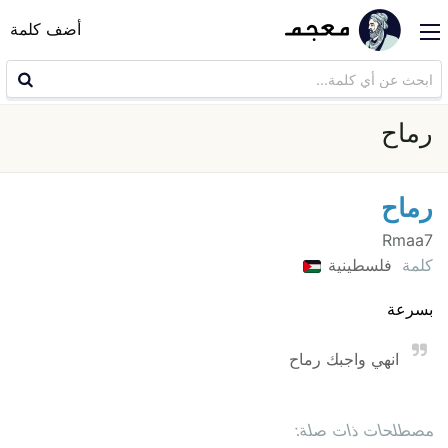
أضف كلمة
رماح
رماح
Rmaa7
كلمة
فلسطينية
بسرعة
انهي واجبك رماح
مصطلحات ذات صلة: