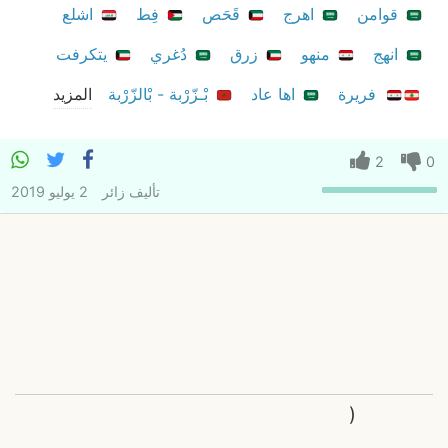
قوامن
اهرج
قَحَص
فِط
اشلع
انهج
منهو
زرق
دُغري
يتكرفت
فريرة
اها عاد
بْـزّرْبة - بْالزّرْبة
المزيد
2
0
تأليف
زائر
2 يوليو 2019
(