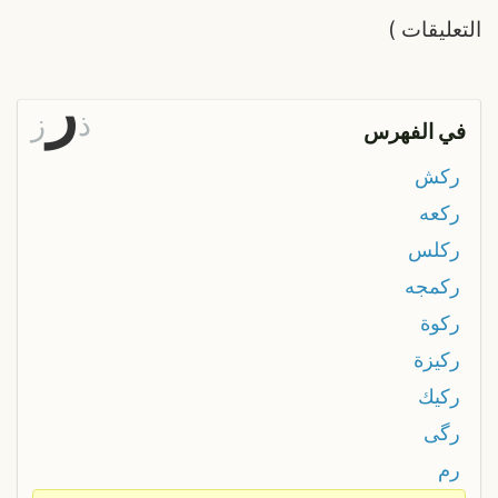
التعليقات
)
ر
ذ
ز
في الفهرس
ركش
ركعه
ركلس
ركمجه
ركوة
ركيزة
ركيك
رگی
رم