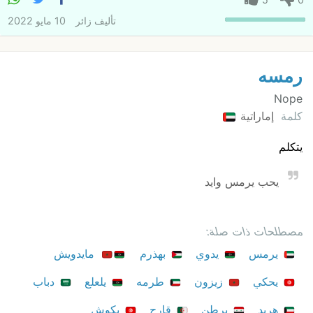
تأليف
زائر
10 مايو 2022
رمسه
Nope
كلمة
إماراتية
يتكلم
يحب يرمس وايد
مصطلحات ذات صلة:
يرمس
يدوي
بهذرم
مايدويش
يحكي
زيزون
طرمه
يلعلع
دباب
هربد
يرطن
قارح
بكوش