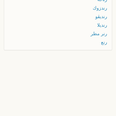
رندزوك
رنديڤو
رنديلا
رنر مطر
رنع