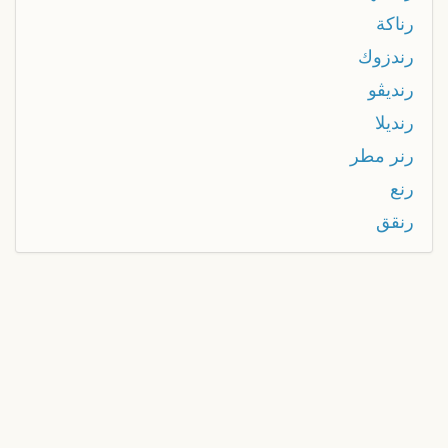
رناكة
رندزوك
رنديڤو
رنديلا
رنر مطر
رنع
رنقق