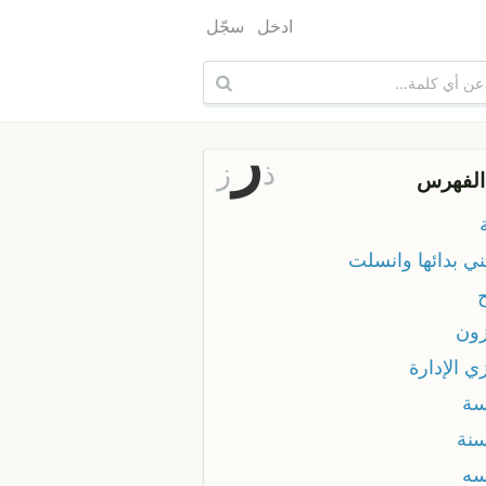
ادخل
سجّل
ر
ذ
ز
الفهرس
ني بدائها وانسلت
ون
ي الإدارة
ة
نة
ه