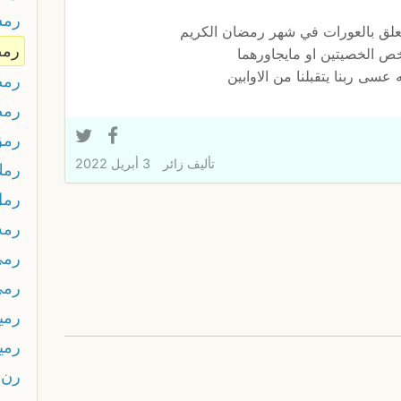
رمس
تتعلق بالعورات في شهر رمضان الكريم
رمض
ص الخصيتين او مايجاورهما
 عسى ربنا يتقبلنا من الاوابين
رمض
رم
رمق
تأليف
زائر
3 أبريل 2022
رمك
رمل
رمه
رمي
رمي
رميت
رميت
رن