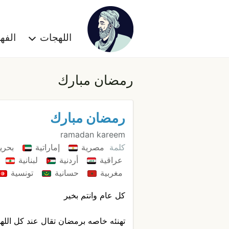
اللهجات
الف
رمضان مبارك
رمضان مبارك
ramadan kareem
كلمة
مصرية
إماراتية
بحري
عراقية
أردنية
لبنانية
مغربية
حسانية
تونسية
كل عام وانتم بخير
تهنئه خاصه برمضان تقال عند كل الله