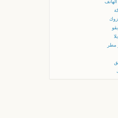
الهاتف
ة
زوك
ڤو
لا
 مطر
ق