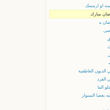
ه او ارمسك
ان مبارك
ان ه
ضى
 الديون العاطفية
 القرد
لو الما
ه بعصا السنوار