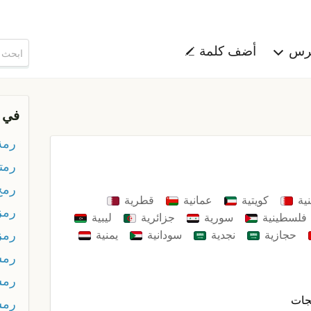
هرس
أضف كلمة
في 
رمة
رمت
رمح
نية
كويتية
عمانية
قطرية
رمز
فلسطينية
سورية
جزائرية
ليبية
رمز
حجازية
نجدية
سودانية
يمنية
رمس
رمس
جات
رمس