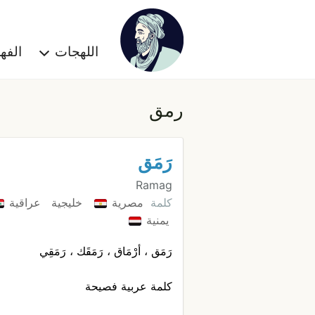
اللهجات
الف
رمق
رَمَق
Ramag
كلمة
مصرية
خليجية
عراقية
يمنية
رَمَق ، أرْمَاق ، رَمَقَك ، رَمَقِي
كلمة عربية فصيحة