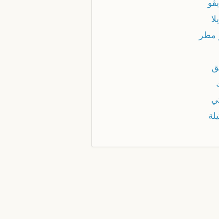
ڤو
لا
 مطر
ق
ي
لة