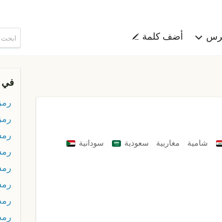
هرس
أضف كلمة
في 
رمز
رمز
رمس
شامية
مغاربية
سعودية
سودانية
رمس
رمس
رمس
رمض
رمض