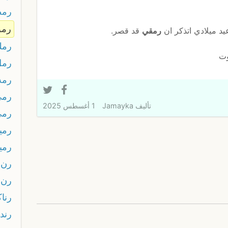
رم
رم
 ميلادي اتذكر ان
رمقي
قد قصر.
رمك
وت
رمل
رمه
رمي
تأليف
Jamayka
1 أغسطس 2025
رمي
رميت
رميت
رن
رن 
رناك
رند