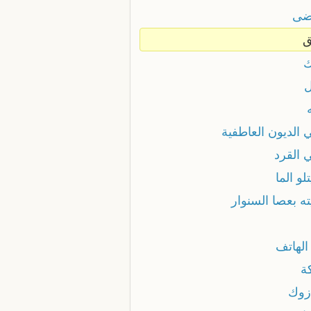
ضى
ق
 الديون العاطفية
 القرد
لو الما
ه بعصا السنوار
الهاتف
ة
زوك