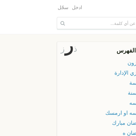
ادخل
سجّل
ر
ذ
ز
الفهرس
ون
ي الإدارة
ة
نة
ه
ه او ارمسك
ان مبارك
ان ه