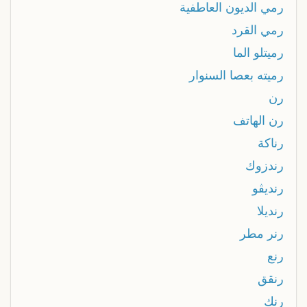
رمي الديون العاطفية
رمي القرد
رميتلو الما
رميته بعصا السنوار
رن
رن الهاتف
رناكة
رندزوك
رنديڤو
رنديلا
رنر مطر
رنع
رنقق
رنك