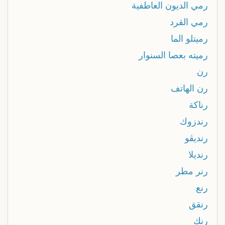
رمي الديون العاطفية
رمي القرد
رميتلو الما
رميته بعصا السنوار
رن
رن الهاتف
رناكة
رندزوك
رنديڤو
رنديلا
رنر مطر
رنع
رنقق
رنك