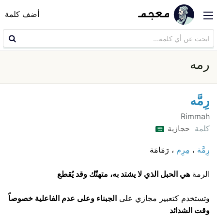
أضف كلمة
رمه
رِمَّه
Rimmah
كلمة
حجازية
رِمَّة
،
مِرِم
، رَمَامَة
الرمة
هي الحبل الذي لا يشتد به، متهتّك وقد يُقطع
وتستخدم كتعبير مجازي على
الجبناء وعلى عدم الفاعلية خصوصاً
وقت الشدائد