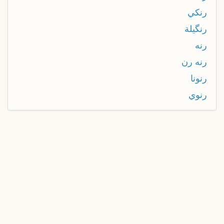
رنكي
رنگيلة
رنه
رنه رن
رنونا
رنوي