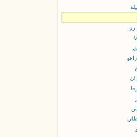
لة
 رن
ا
ي
راهو
ان
ط
ش
لي