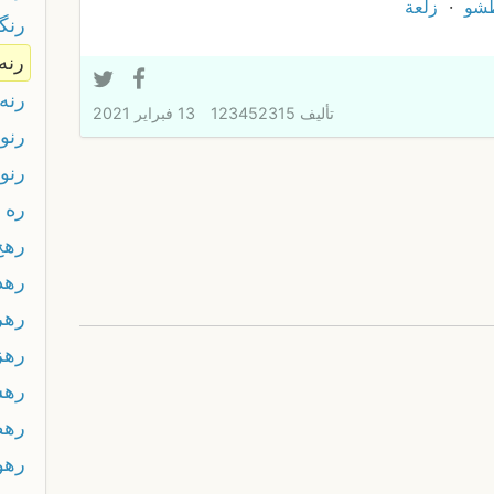
شو
زلعة
رنگي
رنه
رنه
تأليف
123452315
13 فبراير 2021
رنون
رنو
ره 
رهج
رهد
رهر
رهز
ره
رهط
رهو