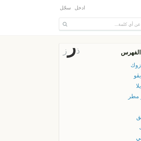
ادخل
سجّل
ر
ذ
ز
الفهرس
زوك
ڤو
لا
 مطر
ق
ي