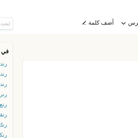
هرس
أضف كلمة
في 
رند
رندي
رندي
رنر
رنع
رنق
رنك
رنك