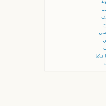
نة
ب
ف
ح
سى
ن
 فيكيا
ة