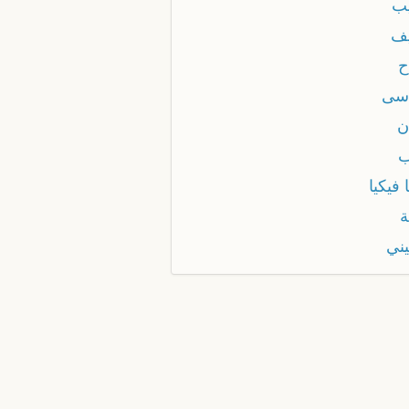
ب
ف
ح
سى
ن
 فيكيا
ة
يني