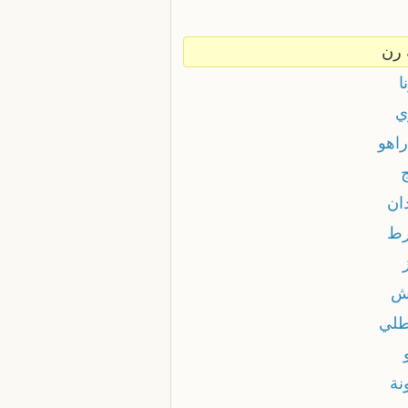
 رن
ا
ي
راهو
ان
ط
ش
لي
نة