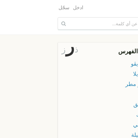
ادخل
سجّل
ر
ذ
ز
الفهرس
ڤو
لا
 مطر
ق
ي
لة