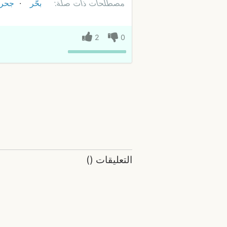
مصطلحات ذات صلة:
بحّر
جحر
2
0
التعليقات
(
)