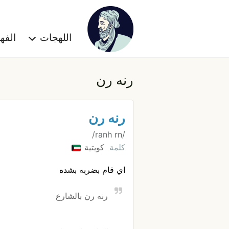
اللهجات
الف
رنه رن
رنه رن
/ranh rn/
كلمة
كويتية
اي قام بضربه بشده
رنه رن بالشارع