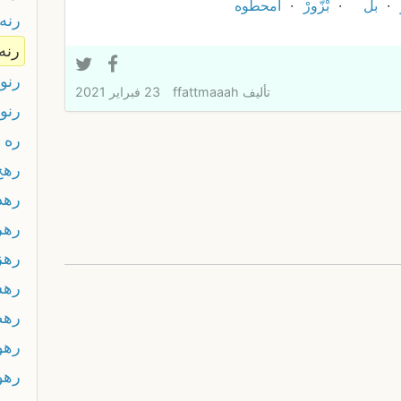
بل
بْزُّورْ
امحطوه
رنه
رنه
رنون
تأليف
ffattmaaah
23 فبراير 2021
رنو
ره 
رهج
رهد
رهر
رهز
ره
رهط
رهو
رهو