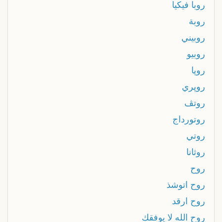
روبا فيكيا
روبة
روبيني
روبيو
روپا
روپري
روتڤ
روتورداج
روتي
روثانا
روح
روح اتوشذ
روح ارقد
روح الله لا يوفقك