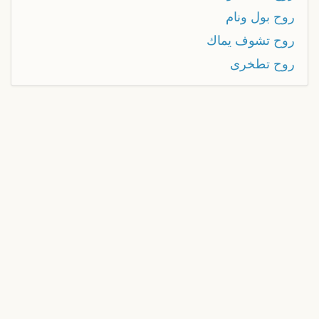
روح بول ونام
روح تشوف يماك
روح تطخرى