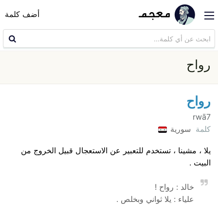
أضف كلمة
رواح
رواح
rwā7
كلمة
سورية
يلا ، مشينا ، تستخدم للتعبير عن الاستعجال قبيل الخروج من
البيت .
خالد : رواح !
علياء : يلا ثواني وبخلص .