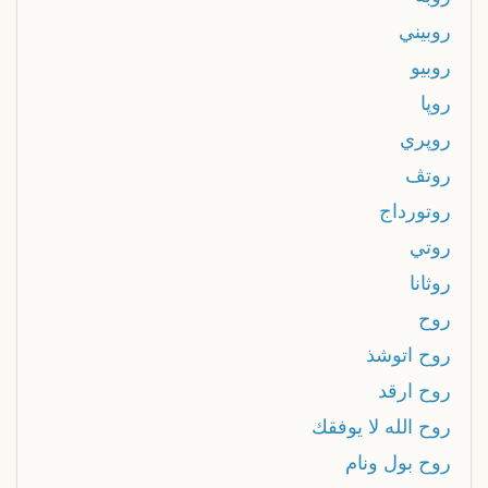
روبيني
روبيو
روپا
روپري
روتڤ
روتورداج
روتي
روثانا
روح
روح اتوشذ
روح ارقد
روح الله لا يوفقك
روح بول ونام