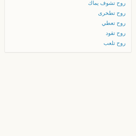
روح تشوف يماك
روح تطخرى
روح تعطي
روح تقود
روح تلعب