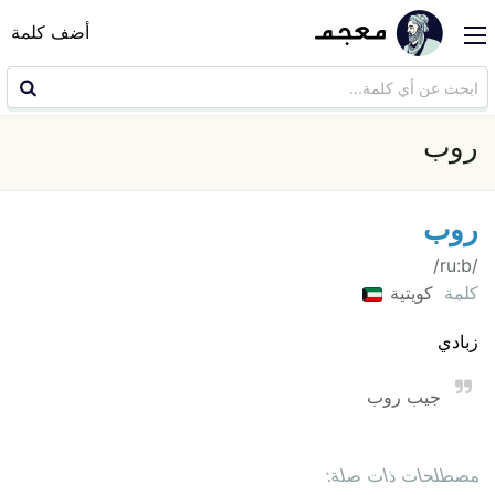
أضف كلمة
روب
روب
/ru:b/
كلمة
كويتية
زبادي
جيب روب
مصطلحات ذات صلة: