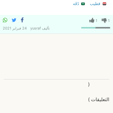
قطيب
دُقَه
1
1
تأليف
yusraf
24 فبراير 2021
(
التعليقات
)