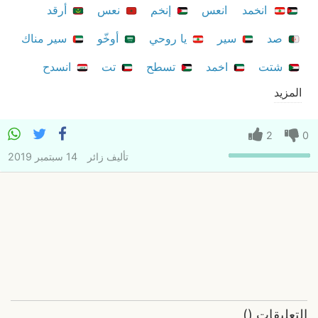
انخمد
انعس
إنخم
نعس
أرقد
صد
سير
يا روحي
أوخّو
سير مناك
شتت
اخمد
تسطح
تت
انسدح
المزيد
2
0
تأليف
زائر
14 سبتمبر 2019
التعليقات
(
)