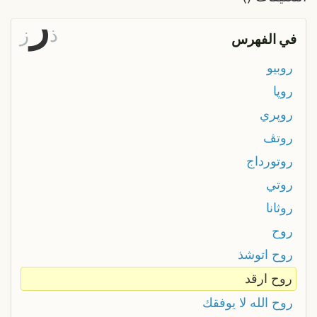
ر
ذ
ز
في الفهرس
روبيو
روپا
روپري
روتڤ
روتورداج
روتي
روثانا
روح
روح اتوشذ
روح ارقد
روح الله لا يوفقك