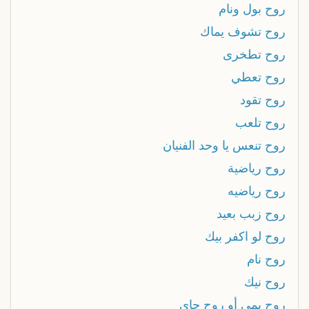
روح بول ونام
روح تشوف يماك
روح تطخرى
روح تعطي
روح تقود
روح تلعب
روح تنعس يا وحد الفنيان
روح رياضية
روح رياضيه
روح زبب بعيد
روح لو اكفر بيك
روح نام
روح نيك
روح يمي أو روح جاي