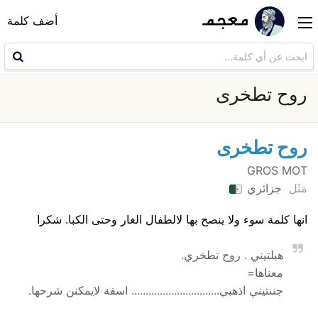
أضف كلمة
روح تطخرى
روح تطخرى
GROS MOT
مَثَل
جزائري
انها كلمة سوء ولا ينصح بها لالطفال الغار وحتى الكبا. شكرا
هبلتيني . روح تطخري.
معناها=
جننتيني اذهبي............................... اسفة لايمكنن شرحها.