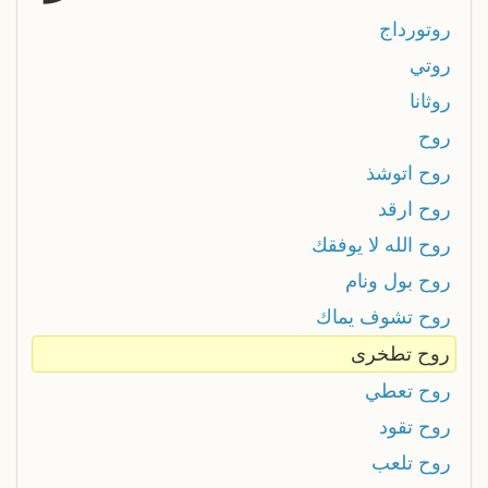
روتورداج
روتي
روثانا
روح
روح اتوشذ
روح ارقد
روح الله لا يوفقك
روح بول ونام
روح تشوف يماك
روح تطخرى
روح تعطي
روح تقود
روح تلعب