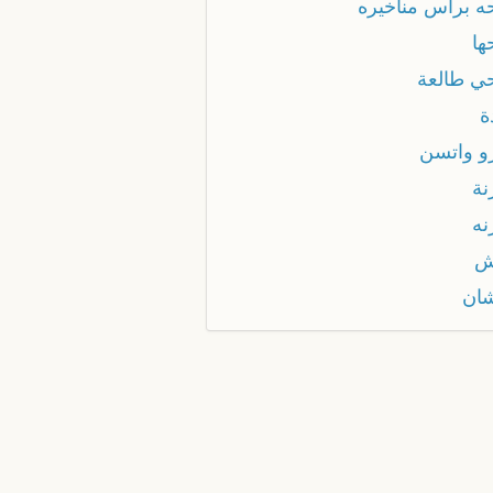
ه براس مناخيره
ها
ي طالعة
ة
و واتسن
نة
نه
ش
ان