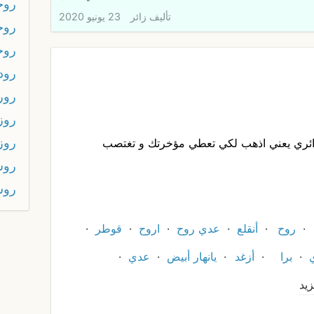
روح
تأليف
زائر
23 يونيو 2020
روح
روح
رود
رور
روز
روز
ائري يعني اذهب لكي تعطي مؤخرتك و تغتصب
رو
روش
روح
أنقلع
عدي روح
اروح
قوطر
برا
أزغد
يانهار أبيض
عدي
زيد