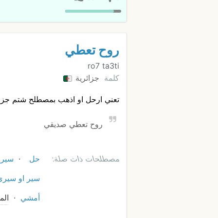
روح تعطي
ro7 ta3ti
كلمة
جزائرية
تعني ارحل او اذهب بمصطلح شتم جز
روح تعطي صديقي
مصطلحات ذات صلة:
حل
سير
سير او سيري
أمشي
الم