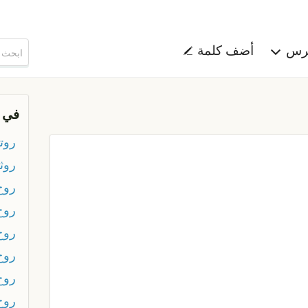
هرس
أضف كلمة
في 
روت
روثا
روح
روح
روح
روح 
روح
روح