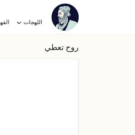
اللهجات
الف
روح تعطي