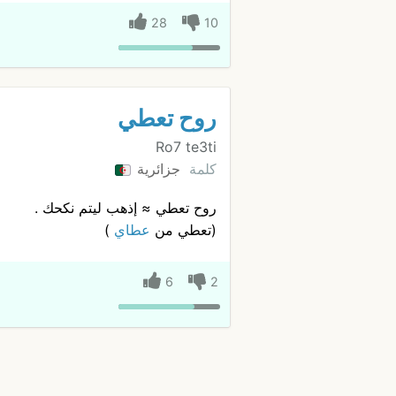
28
10
روح تعطي
Ro7 te3ti
كلمة
جزائرية
روح تعطي ≈ إذهب ليتم نكحك .
(تعطي من
عطاي
)
6
2