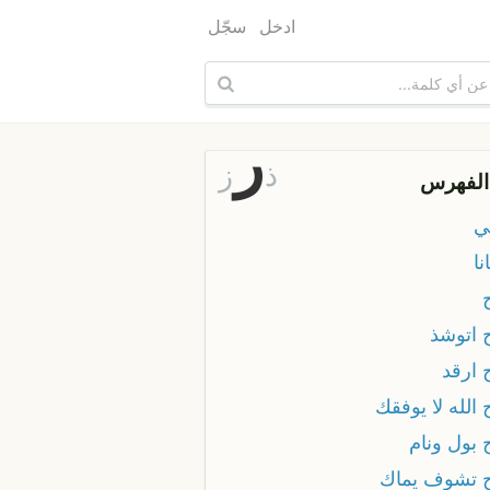
ادخل
سجّل
ر
ذ
ز
الفهرس
ي
نا
 اتوشذ
 ارقد
الله لا يوفقك
 بول ونام
 تشوف يماك