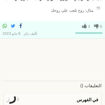
مثال: روح تلعب على روحك
3
0
تأليف
زائر
8 مايو 2023
التعليقات
(
)
ر
ذ
ز
في الفهرس