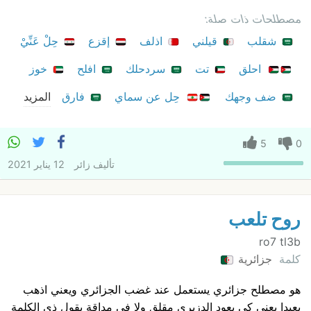
مصطلحات ذات صلة:
شقلب
قيلني
اذلف
إقزع
حِلْ عَنِّيْ
احلق
تت
سردحلك
افلح
خوز
ضف وجهك
حِل عن سماي
فارق
المزيد
5
0
تأليف
زائر
12 يناير 2021
روح تلعب
ro7 tl3b
كلمة
جزائرية
هو مصطلح جزائري يستعمل عند غضب الجزائري ويعني اذهب
بعيدا يعني كي يعود الدزيري مقلق ولا في مداقة يقول ذي الكلمة