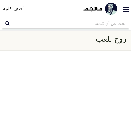
أضف كلمة
روح تلعب