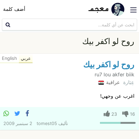
أضف كلمة
روح لو اكفر بيك
عربي
English
روح لو اكفر بيك
ru7 lou akfer biik
عِبَارة
عراقية
اغرب عن وجهي!
23
16
تأليف
tomest05
2 سبتمبر 2009