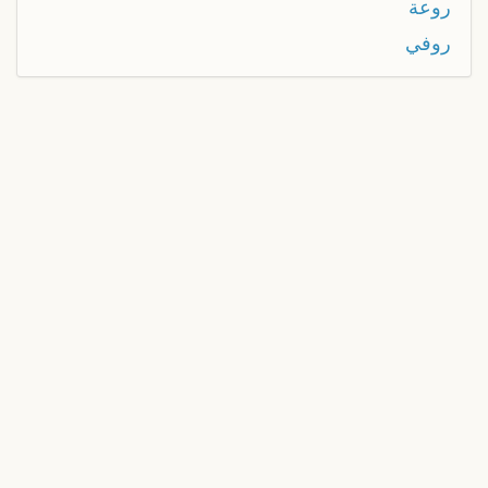
روعة
روفي