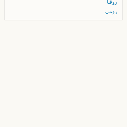
روقنا
رومي