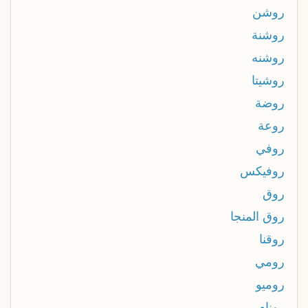
روشن
روشنة
روشنه
روشيتا
روضة
روعة
روفي
روفيكس
روق
روق المنجا
روقنا
رومي
روميو
رونام