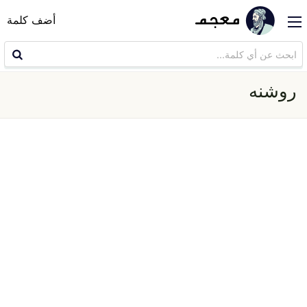
أضف كلمة
روشنه