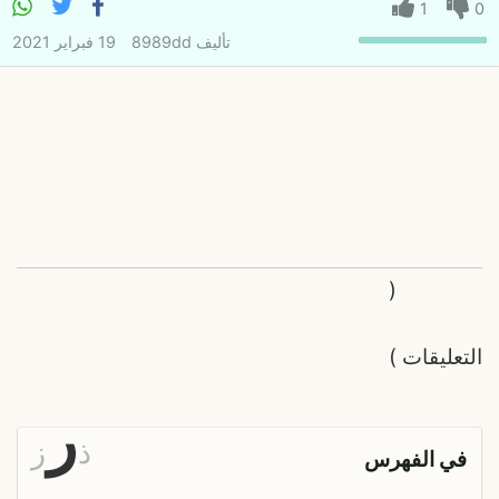
1
0
تأليف
8989dd
19 فبراير 2021
(
التعليقات
)
ر
ذ
ز
في الفهرس