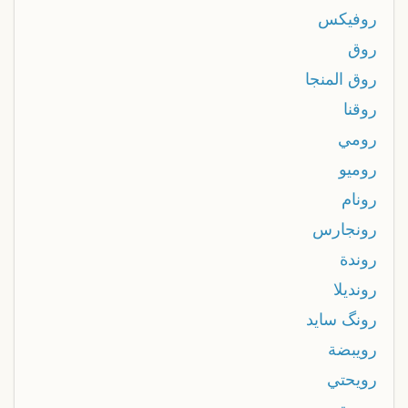
روفيكس
روق
روق المنجا
روقنا
رومي
روميو
رونام
رونجارس
روندة
رونديلا
رونگ سايد
رويبضة
رويحتي