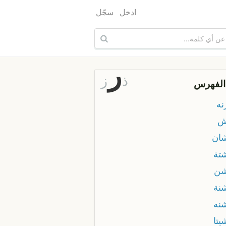
ادخل
سجّل
ر
ذ
ز
الفهرس
نه
ش
ان
تة
شن
نة
نه
يتا