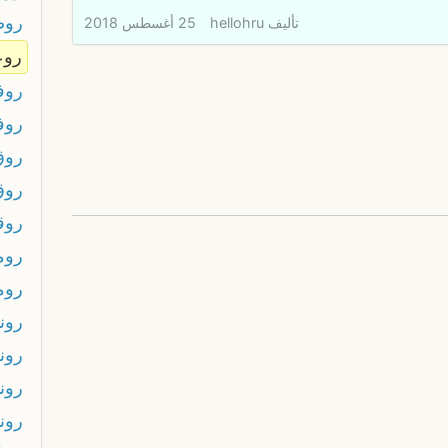
روض
تأليف
hellohru
25 أغسطس 2018
روع
روف
روف
روق
روق
روقن
روم
روم
رون
رون
رون
روند