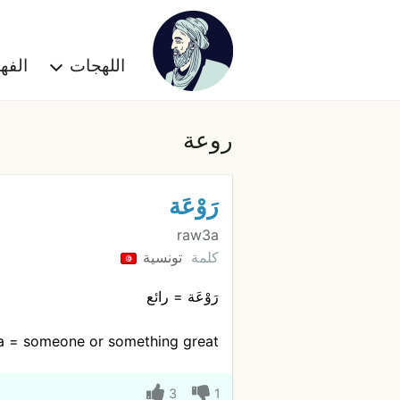
اللهجات
الف
روعة
رَوْعَة
raw3a
كلمة
تونسية
رَوْعَة = رائع
a = someone or something great
3
1