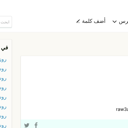
هرس
أضف كلمة
في 
روز
رو
روش
روش
رو
روش
raw3
روش
روش