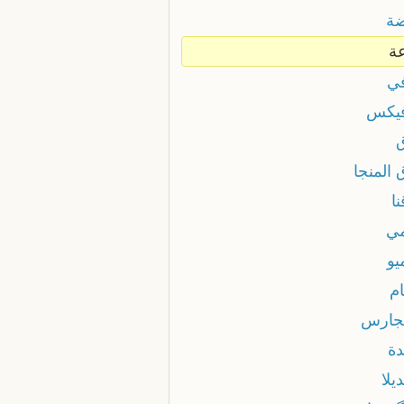
ة
ة
ي
يكس
 المنجا
ا
ي
يو
ام
جارس
دة
يلا