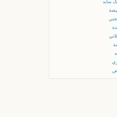
گ سايد
بضة
حتي
دة
اتي
ة
ه
ري
ض